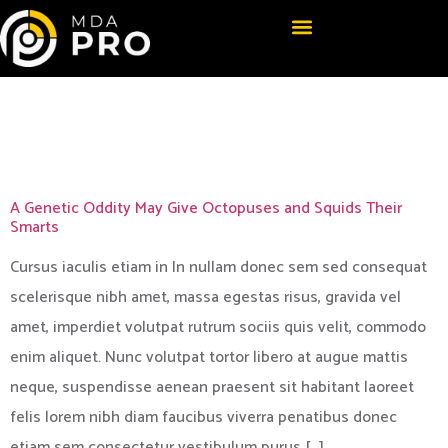
Categoria:
Games
A Genetic Oddity May Give Octopuses and Squids Their
Smarts
Cursus iaculis etiam in In nullam donec sem sed consequat
scelerisque nibh amet, massa egestas risus, gravida vel
amet, imperdiet volutpat rutrum sociis quis velit, commodo
enim aliquet. Nunc volutpat tortor libero at augue mattis
neque, suspendisse aenean praesent sit habitant laoreet
felis lorem nibh diam faucibus viverra penatibus donec
etiam sem consectetur vestibulum purus […]