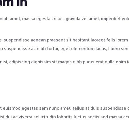
am in
ibh amet, massa egestas risus, gravida vel amet, imperdiet vol
e, suspendisse aenean praesent sit habitant laoreet felis lore
u suspendisse ac nibh tortor, eget elementum lacus, libero se
e nisi, adipiscing dignissim sit magna nibh purus erat nulla enim
et euismod egestas sem nunc amet, tellus at duis suspendisse 
i dui ac viverra sollicitudin lobortis luctus sociis sed massa 