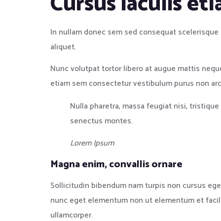
Cursus iaculis eti
In nullam donec sem sed consequat scelerisque n
aliquet.
Nunc volutpat tortor libero at augue mattis nequ
etiam sem consectetur vestibulum purus non arc
Nulla pharetra, massa feugiat nisi, tristiqu
senectus montes.
Lorem Ipsum
Magna enim, convallis ornare
Sollicitudin bibendum nam turpis non cursus eg
nunc eget elementum non ut elementum et facilis
ullamcorper.