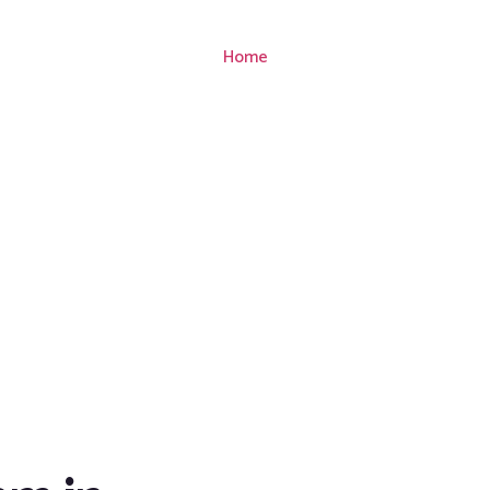
Home
That Deliv
 and Seren
ter