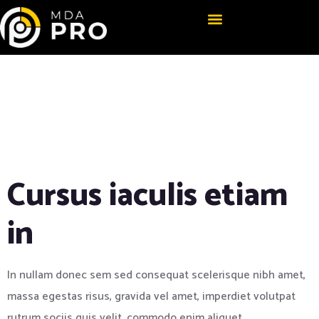
Life on CAD: Get
to Know the
Shortcut
Cursus iaculis etiam
in
In nullam donec sem sed consequat scelerisque nibh amet,
massa egestas risus, gravida vel amet, imperdiet volutpat
rutrum sociis quis velit, commodo enim aliquet.