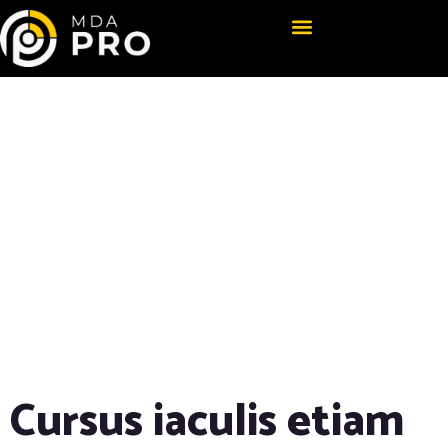
Photos of
Jupiter From
NASA
Spacecraft,
Both Near and
Far
Cursus iaculis etiam