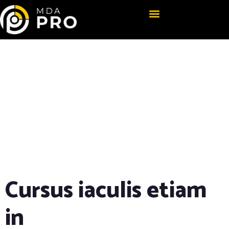
Scientists,
Feeling Under
Siege, March
Against Trump
Policies
Cursus iaculis etiam
in